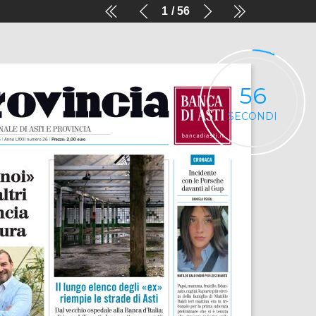
1
56
56
SECONDI