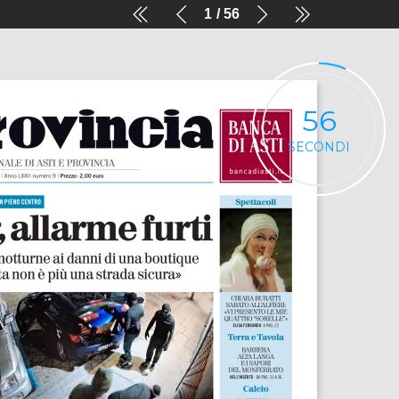
1
56
56
SECONDI